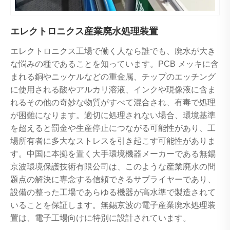
エレクトロニクス産業廃水処理装置
エレクトロニクス工場で働く人なら誰でも、廃水が大き
な悩みの種であることを知っています。PCB メッキに含
まれる銅やニッケルなどの重金属、チップのエッチング
に使用される酸やアルカリ溶液、インクや現像液に含ま
れるその他の奇妙な物質がすべて混合され、有毒で処理
が困難になります。適切に処理されない場合、環境基準
を超えると罰金や生産停止につながる可能性があり、工
場所有者に多大なストレスを引き起こす可能性がありま
す。中国に本拠を置く大手環境機器メーカーである無錫
京波環境保護技術有限公司は、このような産業廃水の問
題点の解決に専念する信頼できるサプライヤーであり、
設備の整った工場であらゆる機器が高水準で製造されて
いることを保証します。無錫京波の電子産業廃水処理装
置は、電子工場向けに特別に設計されています。